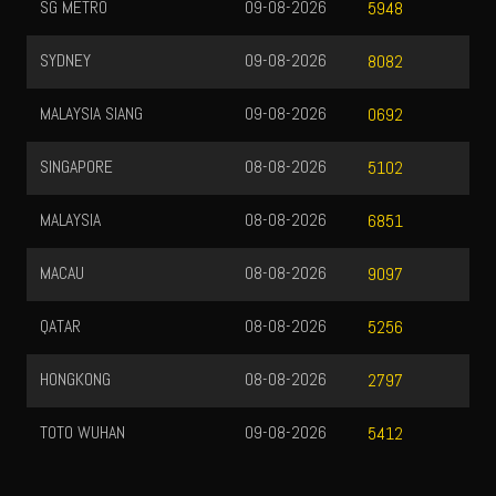
SG METRO
09-08-2026
5948
SYDNEY
09-08-2026
8082
MALAYSIA SIANG
09-08-2026
0692
SINGAPORE
08-08-2026
5102
MALAYSIA
08-08-2026
6851
MACAU
08-08-2026
9097
QATAR
08-08-2026
5256
HONGKONG
08-08-2026
2797
TOTO WUHAN
09-08-2026
5412