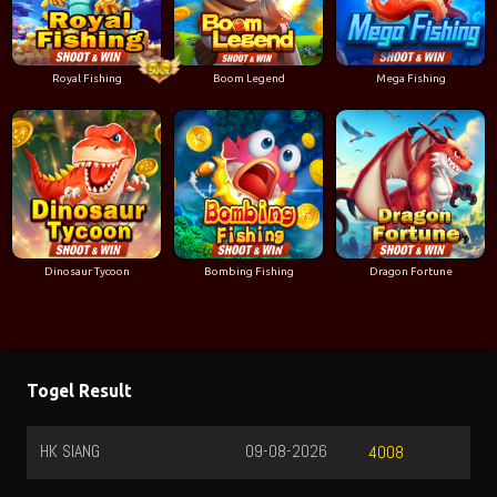
Royal Fishing
Boom Legend
Mega Fishing
Dinosaur Tycoon
Bombing Fishing
Dragon Fortune
Togel Result
HK SIANG
09-08-2026
4008