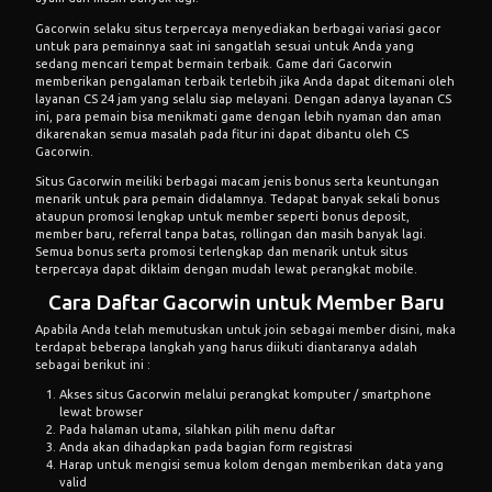
Gacorwin selaku situs terpercaya menyediakan berbagai variasi gacor
untuk para pemainnya saat ini sangatlah sesuai untuk Anda yang
sedang mencari tempat bermain terbaik. Game dari Gacorwin
memberikan pengalaman terbaik terlebih jika Anda dapat ditemani oleh
layanan CS 24 jam yang selalu siap melayani. Dengan adanya layanan CS
ini, para pemain bisa menikmati game dengan lebih nyaman dan aman
dikarenakan semua masalah pada fitur ini dapat dibantu oleh CS
Gacorwin.
Situs Gacorwin meiliki berbagai macam jenis bonus serta keuntungan
menarik untuk para pemain didalamnya. Tedapat banyak sekali bonus
ataupun promosi lengkap untuk member seperti bonus deposit,
member baru, referral tanpa batas, rollingan dan masih banyak lagi.
Semua bonus serta promosi terlengkap dan menarik untuk situs
terpercaya dapat diklaim dengan mudah lewat perangkat mobile.
Cara Daftar Gacorwin untuk Member Baru
Apabila Anda telah memutuskan untuk join sebagai member disini, maka
terdapat beberapa langkah yang harus diikuti diantaranya adalah
sebagai berikut ini :
Akses situs Gacorwin melalui perangkat komputer / smartphone
lewat browser
Pada halaman utama, silahkan pilih menu daftar
Anda akan dihadapkan pada bagian form registrasi
Harap untuk mengisi semua kolom dengan memberikan data yang
valid