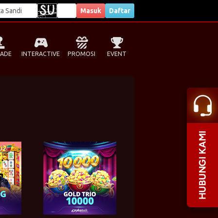
GACORWIN! Harap mengecek rekening tujuan deposit sebelum transfer.
Masuk
Daftar
ADE
INTERACTIVE
PROMOSI
EVENT