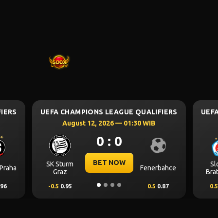
er's Bar Cash
Brooklyn Bootleggers
Eastern Eme
Collect
Megaway
IERS
E-FOOTBALL F24 ELITE CLUB FRIENDLY
E-
August 7, 2026 — 11:00 WIB
0 : 0
 Blaze: Golden
Fire Blaze: Green
Fire Blaze:
Macaque
BET NOW
Wizard
Wizard
Saint-
e-Atletico
e-Chelsea
oise
Madrid
e-G
1.00
0.00
0.00
0.00
0.00
0.0