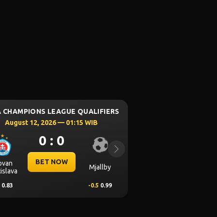
ralds
Wild Harlequin
s
FOOTBALL F24 INTERNATIONAL
FRIENDLY
August 7, 2026 — 11:00 WIB
0 : 0
 Red
Frog's Gift
Next
BET NOW
ermany
e-Wales
0
0.00
0.00
0.00