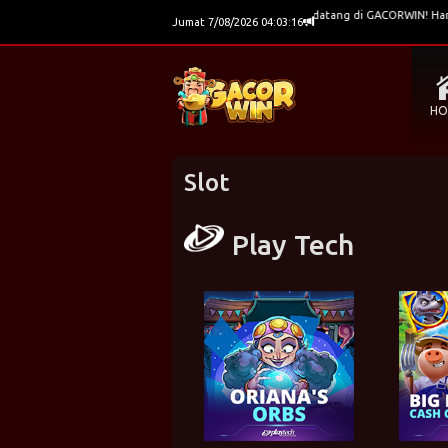
Selamat datang di GACORWIN! Harap men
Jumat 7/08/2026 04:03:17
HO
Slot
Play Tech