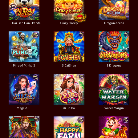
Fu Dai Lian Lian - Panda
Crazy Sheep
Dragon Arena
Pine of Plinko 2
5 CaiShen
5 Dragons
Mega ACE
Xi Bo Ba
Water Margin