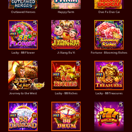
Outlawed Heroes
Happy Farm
Duo Fu Duo Cai
Lucky - 88 Flower
Ji Xiang Ru Yi
Fortune - Blooming Riches
Journey to the West
Lucky - 88 Riches
Lucky - 88 Treasures