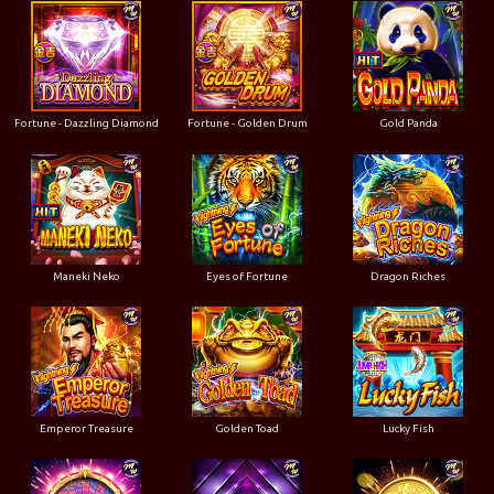
Fortune - Dazzling Diamond
Fortune - Golden Drum
Gold Panda
Maneki Neko
Eyes of Fortune
Dragon Riches
Emperor Treasure
Golden Toad
Lucky Fish